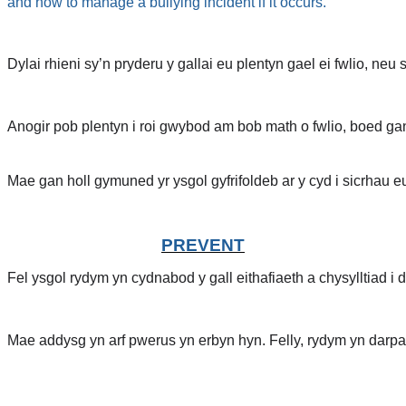
and how to manage a bullying incident if it occurs.
Dylai rhieni sy’n pryderu y gallai eu plentyn gael ei fwlio, neu
Anogir pob plentyn i roi gwybod am bob math o fwlio, boed gan 
Mae gan holl gymuned yr ysgol gyfrifoldeb ar y cyd i sicrhau e
PREVENT
Fel ysgol rydym yn cydnabod y gall eithafiaeth a chysylltiad i 
Mae addysg yn arf pwerus yn erbyn hyn. Felly, rydym yn darpar