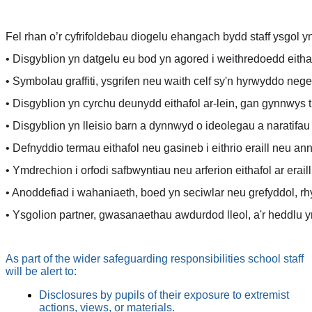
Fel rhan o’r cyfrifoldebau diogelu ehangach bydd staff ysgol yn 
• Disgyblion yn datgelu eu bod yn agored i weithredoedd eith
• Symbolau graffiti, ysgrifen neu waith celf sy'n hyrwyddo ne
• Disgyblion yn cyrchu deunydd eithafol ar-lein, gan gynnwys
• Disgyblion yn lleisio barn a dynnwyd o ideolegau a naratifau 
• Defnyddio termau eithafol neu gasineb i eithrio eraill neu ann
• Ymdrechion i orfodi safbwyntiau neu arferion eithafol ar eraill
• Anoddefiad i wahaniaeth, boed yn seciwlar neu grefyddol, rhyw
• Ysgolion partner, gwasanaethau awdurdod lleol, a'r heddlu yn
As part of the wider safeguarding responsibilities school staff
will be alert to:
Disclosures by pupils of their exposure to extremist
actions, views, or materials.