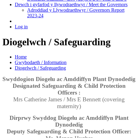
Dewch i gyfarfod y llywodraethwyr / Meet the Governors
Adroddiad y Llywodraethwyr / Governors Report
2023-24
Log in
Diogelwch / Safeguarding
Home
Gwybodaeth / Information
Diogelwch / Safeguarding
Swyddogion Diogelu ac Amddiffyn Plant Dynodedig
Designated Safeguarding & Child Protection
Officers :
Mrs Catherine James / Mrs E Bennett (covering
maternity)
Dirprwy Swyddog Diogelu ac Amddiffyn Plant
Dynodedig
Deputy Safeguarding & Child Protection Officer: