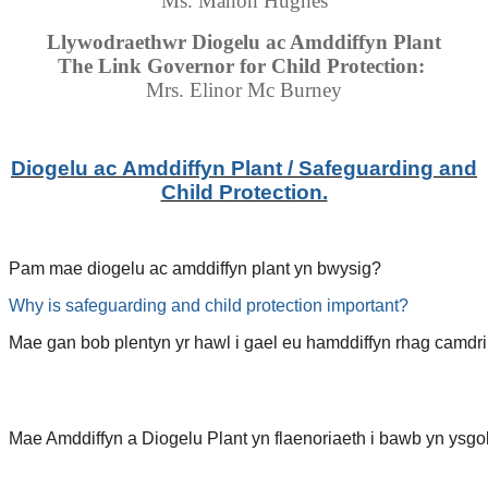
Ms. Manon Hughes
Llywodraethwr Diogelu ac Amddiffyn Plant
The Link Governor for Child Protection:
Mrs. Elinor Mc Burney
Diogelu ac Amddiffyn Plant / Safeguarding and
Child Protection.
Pam mae diogelu ac amddiffyn plant yn bwysig?
Why is safeguarding and child protection important?
Mae gan bob plentyn yr hawl i gael eu hamddiffyn rhag camdrin
Mae Amddiffyn a Diogelu Plant yn flaenoriaeth i bawb yn ysgo