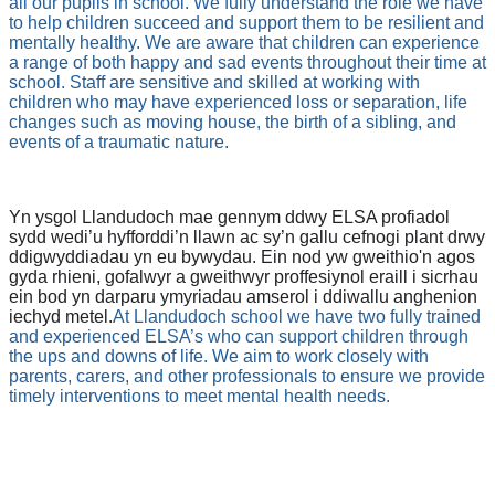
all our pupils in school. We fully understand the role we have
to help children succeed and support them to be resilient and
mentally healthy. We are aware that children can experience
a range of both happy and sad events throughout their time at
school. Staff are sensitive and skilled at working with
children who may have experienced loss or separation, life
changes such as moving house, the birth of a sibling, and
events of a traumatic nature.
Yn ysgol Llandudoch mae gennym ddwy ELSA profiadol
sydd wedi’u hyfforddi’n llawn ac sy’n gallu cefnogi plant drwy
ddigwyddiadau yn eu bywydau. Ein nod yw gweithio'n agos
gyda rhieni, gofalwyr a gweithwyr proffesiynol eraill i sicrhau
ein bod yn darparu ymyriadau amserol i ddiwallu anghenion
iechyd metel.
At Llandudoch school we have two fully trained
and experienced ELSA’s who can support children through
the ups and downs of life. We aim to work closely with
parents, carers, and other professionals to ensure we provide
timely interventions to meet mental health needs.