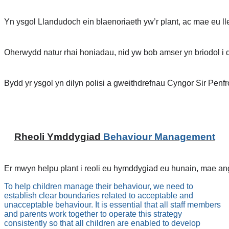
Yn ysgol Llandudoch ein blaenoriaeth yw’r plant, ac mae eu ll
Oherwydd natur rhai honiadau, nid yw bob amser yn briodol i d
Bydd yr ysgol yn dilyn polisi a gweithdrefnau Cyngor Sir Penfr
Rheoli Ymddygiad 
Behaviour Management
Er mwyn helpu plant i reoli eu hymddygiad eu hunain, mae ange
To help children manage their behaviour, we need to
establish clear boundaries related to acceptable and
unacceptable behaviour. It is essential that all staff members
and parents work together to operate this strategy
consistently so that all children are enabled to develop