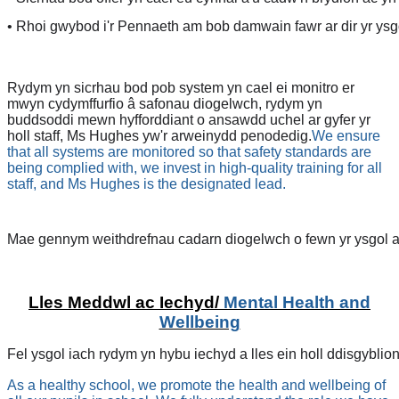
• Rhoi gwybod i'r Pennaeth am bob damwain fawr ar dir yr ysg
Rydym yn sicrhau bod pob system yn cael ei monitro er
mwyn cydymffurfio â safonau diogelwch, rydym yn
buddsoddi mewn hyfforddiant o ansawdd uchel ar gyfer yr
holl staff, Ms Hughes yw'r arweinydd penodedig.
We ensure
that all systems are monitored so that safety standards are
being complied with, we invest in high-quality training for all
staff, and Ms Hughes is the designated lead.
Mae gennym weithdrefnau cadarn diogelwch o fewn yr ysgol ac
Lles Meddwl ac Iechyd/
Mental Health and
Wellbeing
Fel ysgol iach rydym yn hybu iechyd a lles ein holl ddisgyblio
As a healthy school, we promote the health and wellbeing of