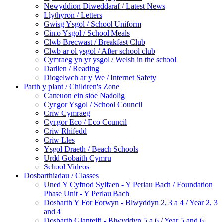
Newyddion Diweddaraf / Latest News
Llythyron / Letters
Gwisg Ysgol / School Uniform
Cinio Ysgol / School Meals
Clwb Brecwast / Breakfast Club
Clwb ar ol ysgol / After school club
Cymraeg yn yr ysgol / Welsh in the school
Darllen / Reading
Diogelwch ar y We / Internet Safety
Parth y plant / Children's Zone
Caneuon ein sioe Nadolig
Cyngor Ysgol / School Council
Criw Cymraeg
Cyngor Eco / Eco Council
Criw Rhifedd
Criw Lles
Ysgol Draeth / Beach Schools
Urdd Gobaith Cymru
School Videos
Dosbarthiadau / Classes
Uned Y Cyfnod Sylfaen - Y Perlau Bach / Foundation
Phase Unit - Y Perlau Bach
Dosbarth Y For Forwyn - Blwyddyn 2, 3 a 4 / Year 2, 3
and 4
Dosbarth Glanteifi - Blwyddyn 5 a 6 / Year 5 and 6