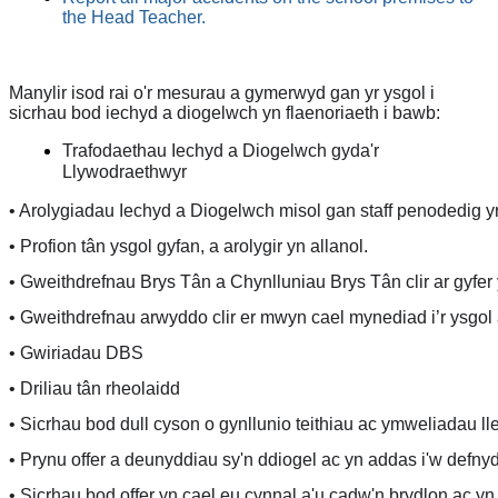
the Head Teacher.
Manylir isod rai o'r mesurau a gymerwyd gan yr ysgol i
sicrhau bod iechyd a diogelwch yn flaenoriaeth i bawb:
Trafodaethau Iechyd a Diogelwch gyda'r
Llywodraethwyr
• Arolygiadau Iechyd a Diogelwch misol gan staff penodedig yr 
• Profion tân ysgol gyfan, a arolygir yn allanol.
• Gweithdrefnau Brys Tân a Chynlluniau Brys Tân clir ar gyfer 
• Gweithdrefnau arwyddo clir er mwyn cael mynediad i’r ysgol 
• Gwiriadau DBS
• Driliau tân rheolaidd
• Sicrhau bod dull cyson o gynllunio teithiau ac ymweliadau ll
• Prynu offer a deunyddiau sy'n ddiogel ac yn addas i'w defnyd
• Sicrhau bod offer yn cael eu cynnal a'u cadw'n brydlon ac yn 