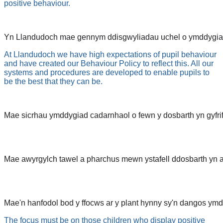
positive behaviour.
Yn Llandudoch mae gennym ddisgwyliadau uchel o ymddygiad dis
At Llandudoch we have high expectations of pupil behaviour
and have created our Behaviour Policy to reflect this. All our
systems and procedures are developed to enable pupils to
be the best that they can be.
Mae sicrhau ymddygiad cadarnhaol o fewn y dosbarth yn gyfrifol
Mae awyrgylch tawel a pharchus mewn ystafell ddosbarth yn arw
Mae'n hanfodol bod y ffocws ar y plant hynny sy'n dangos ymd
The focus must be on those children who display positive