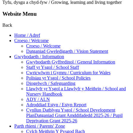
Tyfu, dysgu a chyd-fyw / Growing, learning and living together
Website Menu
Back
Home / Adref
Croeso / Welcome
Croeso / Welcome
Datganiad Gweledigaeth / Vision Statement
Gwybodaeth / Information
Gwybodaeth Gyffredinol / General Information
Staff yr Ysgol / School Staff
Cwricwlwm i Gymru / Curriculum for Wales
Polisiau yr Ysgol / School Policies
Diogelwch / Safeguarding
Llawlyfr yr Ysgol a Llawlyfr y Meithrin / School and
Nursery Handbook
ADY / ALN
Adroddiad Estyn / Estyn Report
Cynllun Datblygu Ysgol / School Development
PlanDatganiad Grant Amddifadedd 2025-26 / Pupil
Deprivation Grant 2025-26
Parth rhieni / Parents' Zone
Cylch Meithrin Y Pysgod Bach